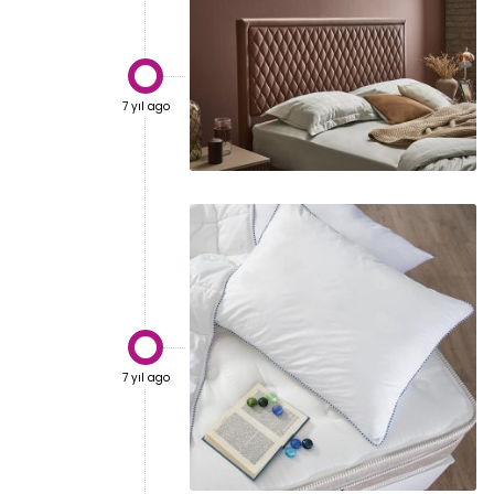

7 yıl ago

7 yıl ago