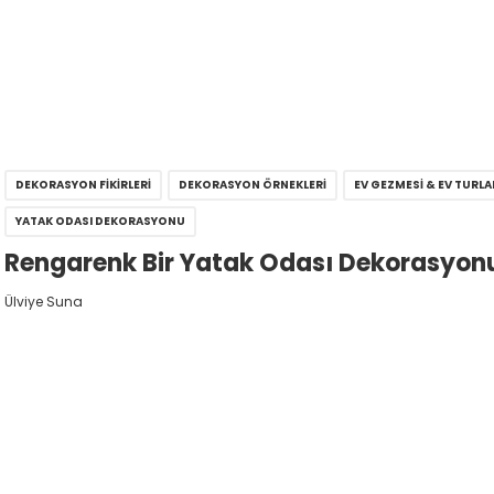
DEKORASYON FIKIRLERI
DEKORASYON ÖRNEKLERI
EV GEZMESI & EV TURLA
YATAK ODASI DEKORASYONU
Rengarenk Bir Yatak Odası Dekorasyon
Ülviye Suna