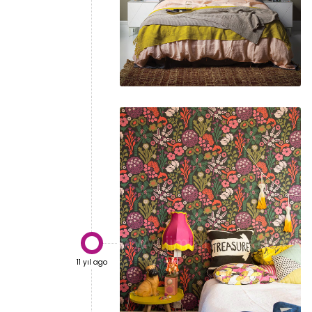

11 yıl ago