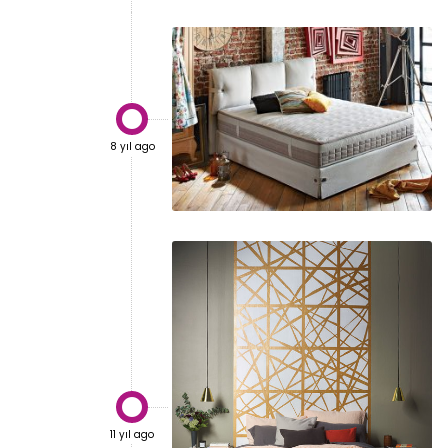

8 yıl ago

11 yıl ago