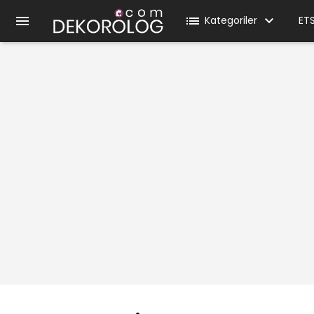

list
Kategoriler
ET