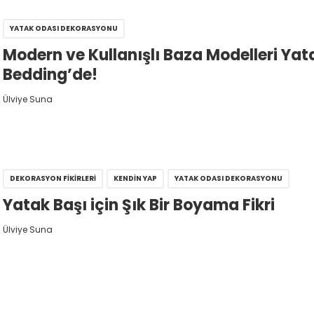
YATAK ODASI DEKORASYONU
Modern ve Kullanışlı Baza Modelleri Yat
Bedding’de!
Ülviye Suna
DEKORASYON FIKIRLERI
KENDIN YAP
YATAK ODASI DEKORASYONU
Yatak Başı için Şık Bir Boyama Fikri
Ülviye Suna