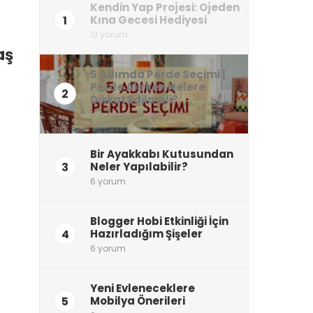
Kendin Yap Projesi: Ojeden
1
Kına Gecesi Hediyesi
13 yorum
aş
5 Adımda Perde Seçimi |
Perde Alırken Nelere
2
Dikkat Edilmeli?
6 yorum
Bir Ayakkabı Kutusundan
3
Neler Yapılabilir?
6 yorum
Blogger Hobi Etkinliği İçin
4
Hazırladığım Şişeler
6 yorum
Yeni Evleneceklere
5
Mobilya Önerileri