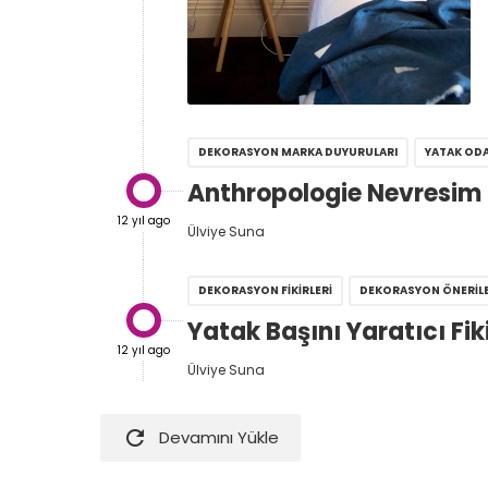
DEKORASYON MARKA DUYURULARI
YATAK OD
Anthropologie Nevresim 

12 yıl ago
Ülviye Suna
DEKORASYON FIKIRLERI
DEKORASYON ÖNERILE

Yatak Başını Yaratıcı Fik
12 yıl ago
Ülviye Suna

Devamını Yükle