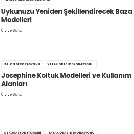
YATAK ODASI DEKORASYONU
Uykunuzu Yeniden Şekillendirecek Baza
Modelleri
Ülviye Suna
SALON DEKORASYONU
YATAK ODASI DEKORASYONU
Josephine Koltuk Modelleri ve Kullanım
Alanları
Ülviye Suna
DEKORASYON FIKIRLERI
YATAK ODASI DEKORASYONU