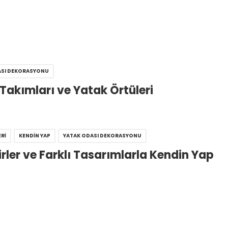
ASI DEKORASYONU
Takımları ve Yatak Örtüleri
RI
KENDIN YAP
YATAK ODASI DEKORASYONU
irler ve Farklı Tasarımlarla Kendin Yap