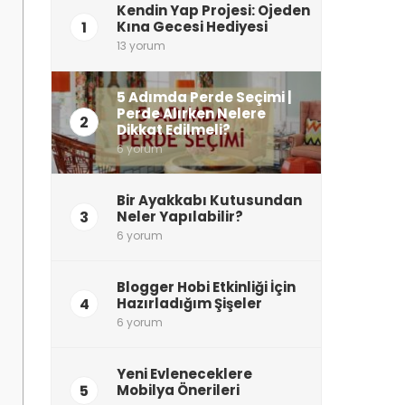
Kendin Yap Projesi: Ojeden
1
Kına Gecesi Hediyesi
13 yorum
5 Adımda Perde Seçimi |
Perde Alırken Nelere
2
Dikkat Edilmeli?
6 yorum
Bir Ayakkabı Kutusundan
3
Neler Yapılabilir?
6 yorum
Blogger Hobi Etkinliği İçin
4
Hazırladığım Şişeler
6 yorum
Yeni Evleneceklere
5
Mobilya Önerileri