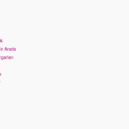
ik
ir Arada
garları
e
r