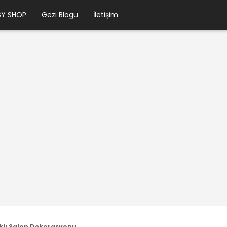
SY SHOP
Gezi Blogu
İletişim
rklı Salon Dekorasyonu