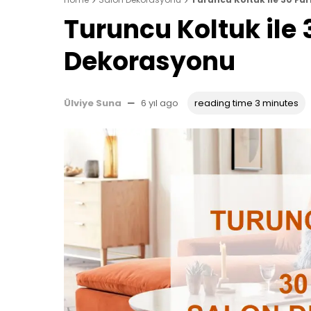


Turuncu Koltuk ile 
Dekorasyonu
Ülviye Suna
—
6 yıl ago
reading time 3 minutes