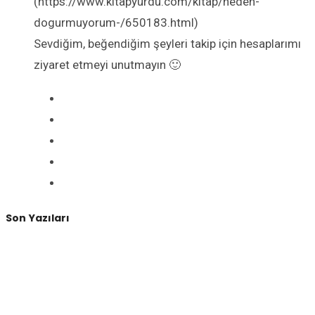
(https://www.kitapyurdu.com/kitap/neden-
dogurmuyorum-/650183.html)
Sevdiğim, beğendiğim şeyleri takip için hesaplarımı
ziyaret etmeyi unutmayın 🙂
Son Yazıları