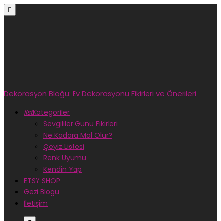

Dekorasyon Bloğu: Ev Dekorasyonu Fikirleri ve Önerileri
list
Kategoriler
Sevgililer Günü Fikirleri
Ne Kadara Mal Olur?
Çeyiz Listesi
Renk Uyumu
Kendin Yap
ETSY SHOP
Gezi Blogu
İletişim