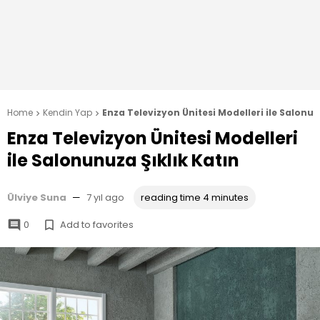
Home
Kendin Yap
Enza Televizyon Ünitesi Modelleri ile Salonun


Enza Televizyon Ünitesi Modelleri
ile Salonunuza Şıklık Katın
Ülviye Suna
—
7 yıl ago
reading time 4 minutes
0
Add to favorites

