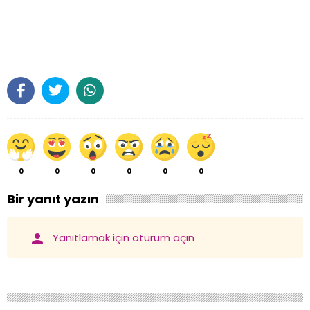
0
0
0
0
0
0
Bir yanıt yazın
person
Yanıtlamak için oturum açın