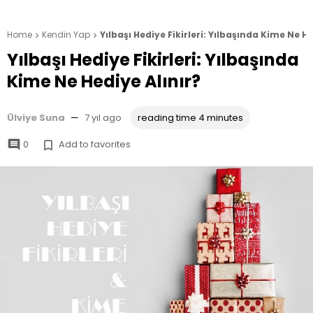
Home
Kendin Yap
Yılbaşı Hediye Fikirleri: Yılbaşında Kime Ne He


Yılbaşı Hediye Fikirleri: Yılbaşında
Kime Ne Hediye Alınır?
Ülviye Suna
—
7 yıl ago
reading time 4 minutes
0
Add to favorites

