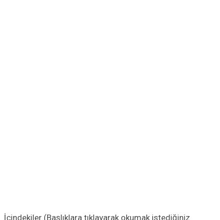
İçindekiler (Başlıklara tıklayarak okumak istediğiniz