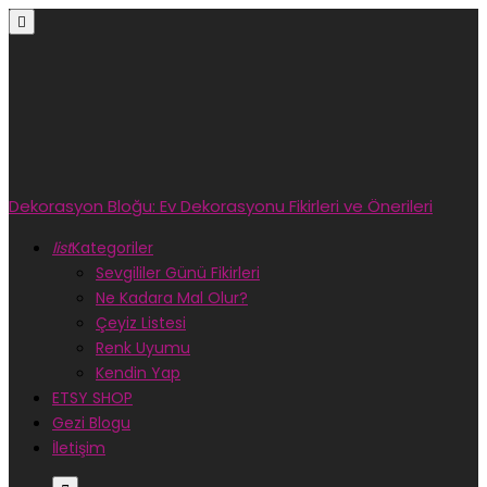

Dekorasyon Bloğu: Ev Dekorasyonu Fikirleri ve Önerileri
list
Kategoriler
Sevgililer Günü Fikirleri
Ne Kadara Mal Olur?
Çeyiz Listesi
Renk Uyumu
Kendin Yap
ETSY SHOP
Gezi Blogu
İletişim