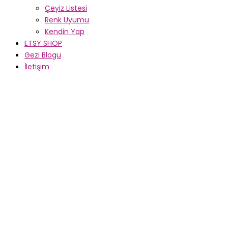
Çeyiz Listesi
Renk Uyumu
Kendin Yap
ETSY SHOP
Gezi Blogu
İletişim