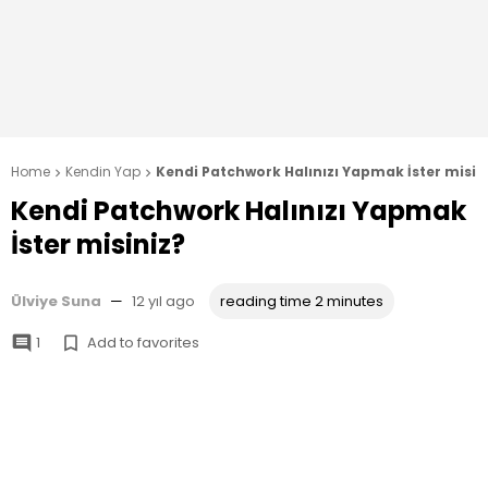
Home
Kendin Yap
Kendi Patchwork Halınızı Yapmak İster misin


Kendi Patchwork Halınızı Yapmak
İster misiniz?
Ülviye Suna
—
12 yıl ago
reading time 2 minutes
1
Add to favorites

