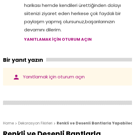
harikası hemde kendileri ürettiğinden dolayı
siitenizi ziyaret eden herkese çok faydalı bir
paylaşım yapmış olursunuz,başarılarınızın
devamını dilerim.
YANITLAMAK IÇIN OTURUM AÇIN
Bir yanıt yazın
person
Yanıtlamak için oturum açın
Home
Dekorasyon Fikirleri
Renkli ve Desenli Bantlarla Yapabileceğ


Renkli ve Desenli Bantlarla