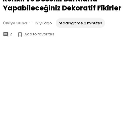
Yapabileceğiniz Dekoratif Fikirler
Ülviye Suna
—
12 yıl ago
reading time 2 minutes
2
Add to favorites

