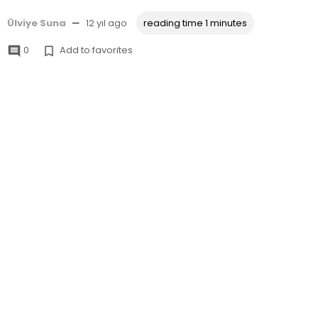
Ülviye Suna
—
12 yıl ago
reading time 1 minutes
0
Add to favorites

