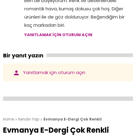
Ben de bayılıyorum. Renk ve desenlerdeki
romantik hava, kumaş dokusu çok hoş. Diğer
ürünleri ile de göz dolduruyor. Beğendiğim bir
kaç markadan biri.
YANITLAMAK IÇIN OTURUM AÇIN
Bir yanıt yazın
person
Yanıtlamak için oturum açın
Home
Kendin Yap
Evmanya E-Dergi Çok Renkli


Evmanya E-Dergi Çok Renkli