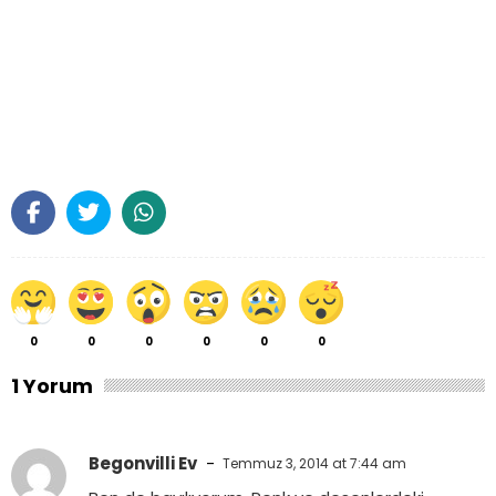
0
0
0
0
0
0
1 Yorum
Begonvilli Ev
-
Temmuz 3, 2014 at 7:44 am