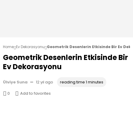
Home
Ev Dekorasyonu
Geometrik Desenlerin Etkisinde Bir Ev De


Geometrik Desenlerin Etkisinde Bir
Ev Dekorasyonu
Ülviye Suna
—
12 yıl ago
reading time 1 minutes


0
Add to favorites