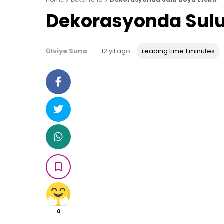


Dekorasyonda Sulu
Ülviye Suna
—
12 yıl ago
reading time 1 minutes

0