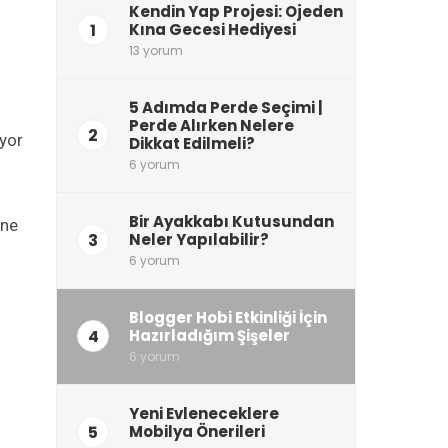
Kendin Yap Projesi: Ojeden
1
Kına Gecesi Hediyesi
13 yorum
5 Adımda Perde Seçimi |
Perde Alırken Nelere
2
uyor
Dikkat Edilmeli?
6 yorum
Bir Ayakkabı Kutusundan
 ne
3
Neler Yapılabilir?
6 yorum
Blogger Hobi Etkinliği İçin
4
Hazırladığım Şişeler
6 yorum
Yeni Evleneceklere
5
Mobilya Önerileri