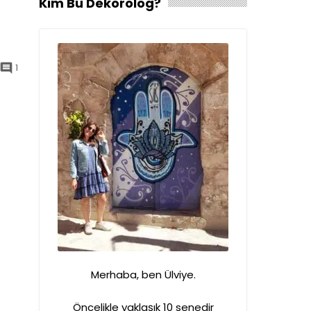
Kim Bu Dekorolog?
1

Merhaba, ben Ülviye.
Öncelikle yaklaşık 10 senedir