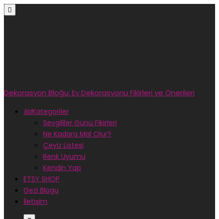

Dekorasyon Bloğu: Ev Dekorasyonu Fikirleri ve Önerileri
list
Kategoriler
Sevgililer Günü Fikirleri
Ne Kadara Mal Olur?
Çeyiz Listesi
Renk Uyumu
Kendin Yap
ETSY SHOP
Gezi Blogu
İletişim