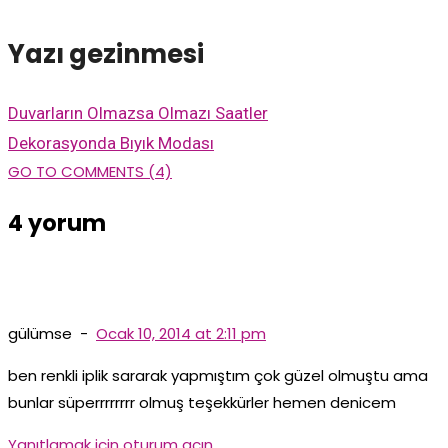
Yazı gezinmesi
Duvarların Olmazsa Olmazı Saatler
Dekorasyonda Bıyık Modası
GO TO COMMENTS (4)
4 yorum
gülümse
-
Ocak 10, 2014 at 2:11 pm
ben renkli iplik sararak yapmıştım çok güzel olmuştu ama
bunlar süperrrrrrrr olmuş teşekkürler hemen denicem
Yanıtlamak için oturum açın